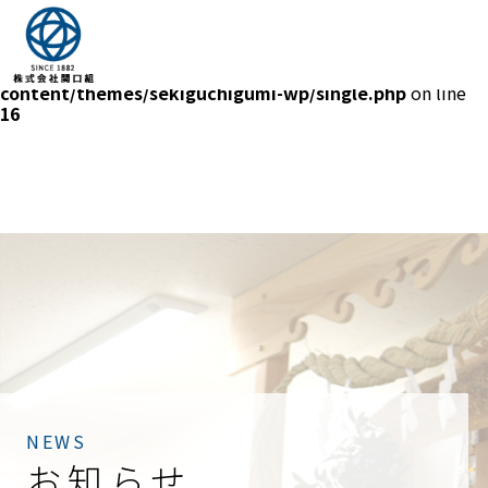
Warning
: Trying to access array offset on value of type bool
in
/home/xs713503/sekiguchigumi.com/public_html/word
content/themes/sekiguchigumi-wp/single.php
on line
16
NEWS
お知らせ