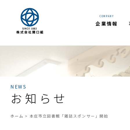
Warning
: Trying to access array offset on value of type bool
wp/single.php
on line
16
COMPANY
企業情報
NEWS
お知らせ
ホーム
>
本庄市立図書館「雑誌スポンサー」開始