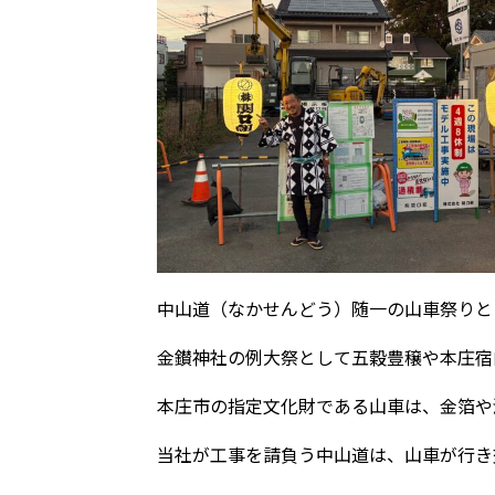
中山道（なかせんどう）随一の山車祭りと
金鑚神社の例大祭として五穀豊穣や本庄宿
本庄市の指定文化財である山車は、金箔や
当社が工事を請負う中山道は、山車が行き