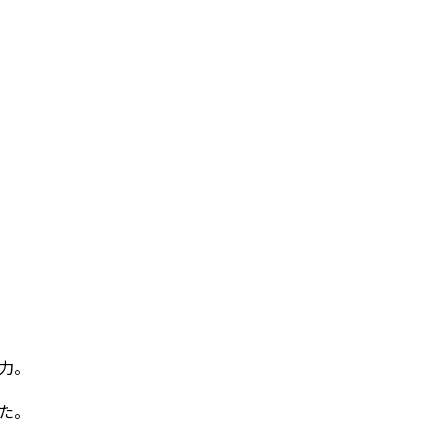
力。
た。