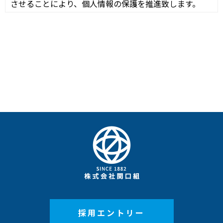
させることにより、個人情報の保護を推進致します。
個人情報の管理
弊社は、お客さまの個人情報を正確かつ最新の状態に保
ち、個人情報への不正アクセス・紛失・破損・改ざん・
漏洩などを防止するため、セキュリティシステムの維
持・管理体制の整備・社員教育の徹底等の必要な措置を
講じ、安全対策を実施し個人情報の厳重な管理を行ない
ます。
個人情報の利用目的
お客さまからお預かりした個人情報は、弊社からのご連
絡や業務のご案内やご質問に対する回答として、電子メ
ールや資料のご送付に利用いたします。
個人情報の第三者への開示・提供の禁止
弊社は、お客さまよりお預かりした個人情報を適切に管
理し、次のいずれかに該当する場合を除き、個人情報を
第三者に開示いたしません。
お客さまの同意がある場合
お客さまが希望されるサービスを行なうために弊社
が業務を委託する業者に対して開示する場合
採用エントリー
法令に基づき開示することが必要である場合