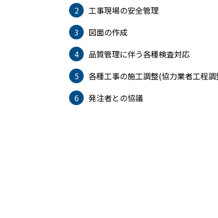
2
工事現場の安全管理
3
図面の作成
4
品質管理に伴う各種検査対応
5
各種工事の施工調整(協力業者工程調
6
発注者との協議